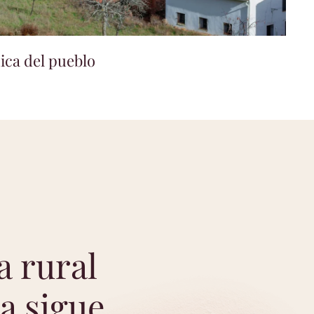
ca del pueblo
a rural
da sigue