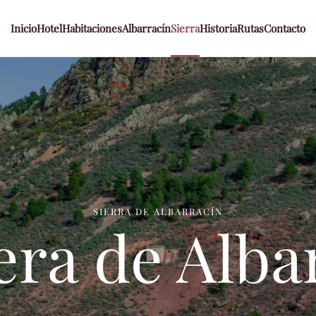
Inicio
Hotel
Habitaciones
Albarracín
Sierra
Historia
Rutas
Contacto
SIERRA DE ALBARRACÍN
ra de Alba