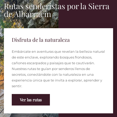
Rutas senderistas por la Sierra
de Albarracín
Disfruta de la naturaleza
Embárcate en aventuras que revelan la belleza natural
de este enclave, explorando bosques frondosos,
cañones escarpados y paisajes que te cautivarán.
Nuestras rutas te guían por senderos llenos de
secretos, conectándote con la naturaleza en una
experiencia única que te invita a explorar, aprender y
sentir.
Ver las rutas