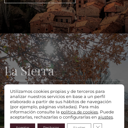
La Sierra
En los entrañables pueblos de la Sierra de Albarracín, el tiempo
Utilizamos cookies propias y de terceros para
se detiene para abrazarte con la calidez del medio rural. Sus
analizar nuestros servicios en base a un perfil
elaborado a partir de sus hábitos de navegación
callejones empedrados y casas de piedra te susurran historias
(por ejemplo, páginas visitadas). Para más
ancestrales, mientras el aroma a tierra y tradición despiertan
información consulte la
política de cookies
. Puede
una conexión profunda con la esencia rural que perdura en
aceptarlas, rechazarlas o configurarlas en
ajustes
.
cada rincón.
Cerrar el bann
Aceptar
Rechazar
Ajustes