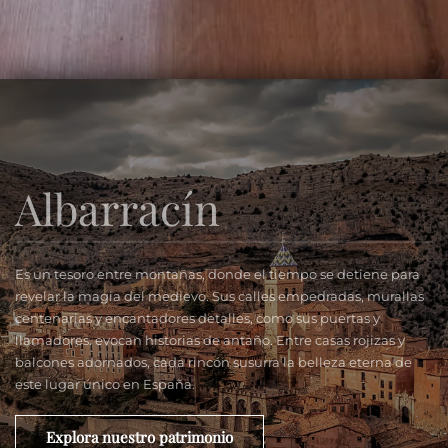
Albarracín
Es un tesoro entre montañas, donde el tiempo se detiene para
revelar la magia del medievo. Sus calles empedradas, murallas
centenarias y encantadores detalles, como sus puertas y
llamadores. evocan historias de antaño. Entre casas rojizas y
balcones adornados, cada rincón susurra la belleza eterna de
este lugar único en España.
Explora nuestro patrimonio