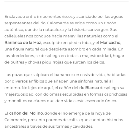
Enclavado entre imponentes riscos y acariciado por las aguas
serpenteantes del río, Calomarde se erige como un rincón
auténtico, donde la naturaleza y la historia convergen. Sus
callejuelas nos conduce hacia maravillas naturales como el
Barranco de la Hoz
, esculpido en piedra toba, y el
Moricacho
,
una figura natural que despierta asombro en cada mirada. En
los alrededores, se despliega en toda su majestuosidad, hogar
de buitres y chovas piquirrojas que surcan los cielos.
Las pozas que salpican el barranco son oasis de vida, habitadas
por diversos anfibios que añaden una sinfonía natural al
entorno. No lejos de aquí, el cañón de
l río Blanco
despliega su
majestuosidad, con dolomías esculpidas en formas caprichosas
y monolitos calcáreos que dan vida a este escenario único.
El
cañón del Molino,
donde el río emerge de la hoya de
Calomarde, presenta paredes de caliza que cuentan historias
ancestrales a través de sus formas y cavidades.