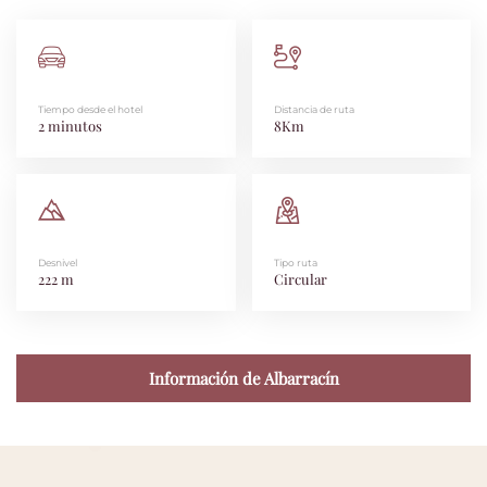
Tiempo desde el hotel
Distancia de ruta
2 minutos
8Km
Desnivel
Tipo ruta
222 m
Circular
Información de Albarracín